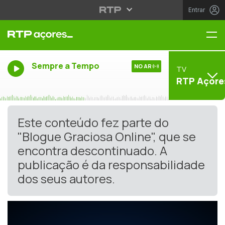
Entrar
Me
Sempre a Tempo
NO AR
TV
RTP Açore
Este conteúdo fez parte do
"Blogue Graciosa Online", que se
encontra descontinuado. A
publicação é da responsabilidade
dos seus autores.