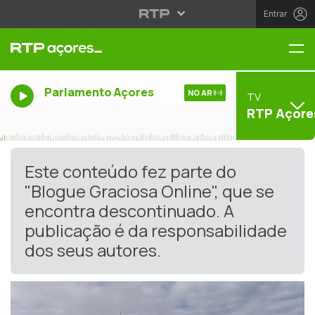
Entrar
Me
Parlamento Açores
NO AR
TV
RTP Açore
Este conteúdo fez parte do
"Blogue Graciosa Online", que se
encontra descontinuado. A
publicação é da responsabilidade
dos seus autores.