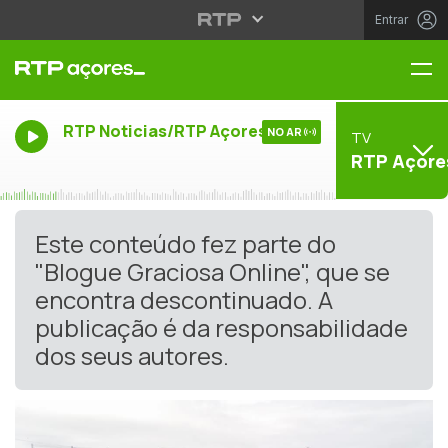
Entrar
Me
RTP Noticias/RTP Açores
NO AR
TV
RTP Açore
Este conteúdo fez parte do
"Blogue Graciosa Online", que se
encontra descontinuado. A
publicação é da responsabilidade
dos seus autores.