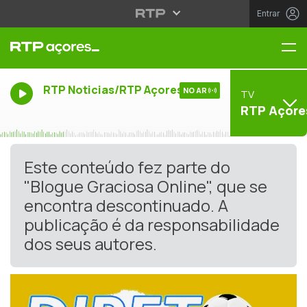
Entrar
Me
RTP Noticias/RTP Açores
NO AR
TV
RTP Açore
Este conteúdo fez parte do
"Blogue Graciosa Online", que se
encontra descontinuado. A
publicação é da responsabilidade
dos seus autores.