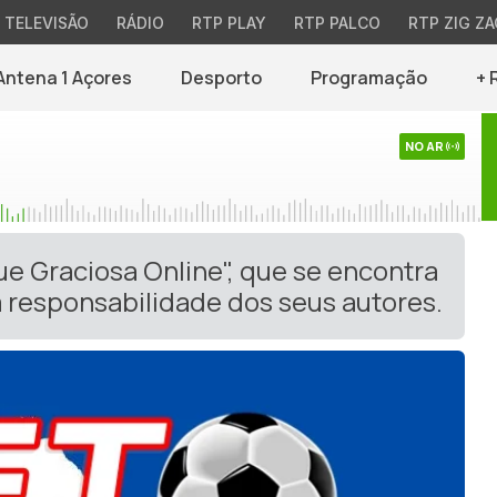
TELEVISÃO
RÁDIO
RTP PLAY
RTP PALCO
RTP ZIG ZA
Antena 1 Açores
Desporto
Programação
+ 
NO AR
ue Graciosa Online", que se encontra
 responsabilidade dos seus autores.