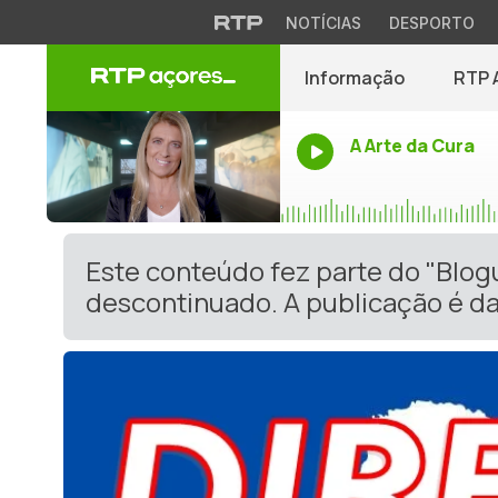
NOTÍCIAS
DESPORTO
Informação
RTP 
A Arte da Cura
Este conteúdo fez parte do "Blog
descontinuado. A publicação é da