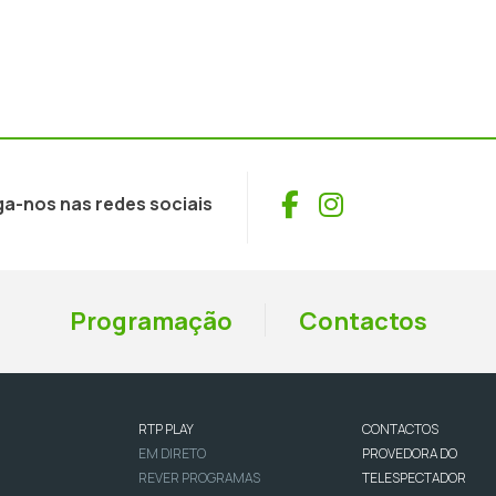
Facebook
Instagram
ga-nos nas redes sociais
Programação
Contactos
RTP PLAY
CONTACTOS
EM DIRETO
PROVEDORA DO
REVER PROGRAMAS
TELESPECTADOR