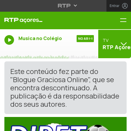
Entrar
Me
Musica no Colégio
NO AR
TV
RTP Açore
Este conteúdo fez parte do
"Blogue Graciosa Online", que se
encontra descontinuado. A
publicação é da responsabilidade
dos seus autores.