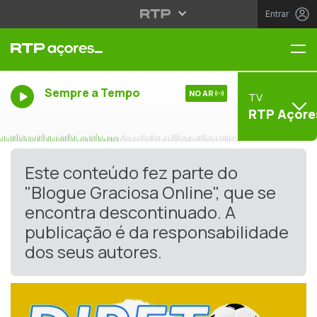
Entrar
Me
Sempre a Tempo
NO AR
TV
RTP Açore
Este conteúdo fez parte do
"Blogue Graciosa Online", que se
encontra descontinuado. A
publicação é da responsabilidade
dos seus autores.