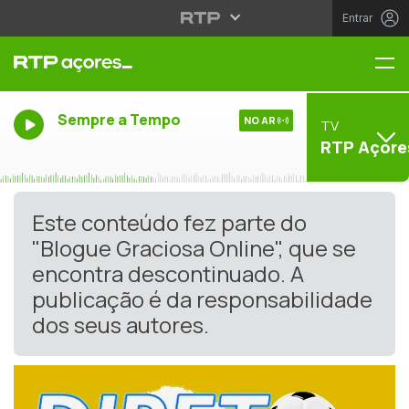
Entrar
Me
Sempre a Tempo
NO AR
TV
RTP Açore
Este conteúdo fez parte do
"Blogue Graciosa Online", que se
encontra descontinuado. A
publicação é da responsabilidade
dos seus autores.