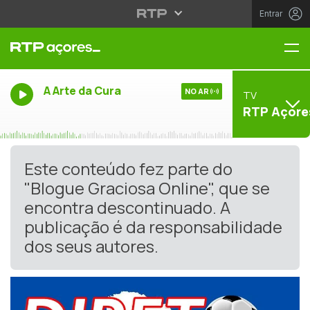
Entrar
Me
A Arte da Cura
NO AR
TV
RTP Açore
Este conteúdo fez parte do
"Blogue Graciosa Online", que se
encontra descontinuado. A
publicação é da responsabilidade
dos seus autores.