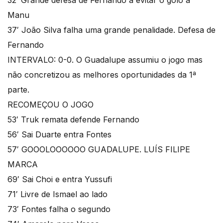
32′ Grande defesa de Fernando a evitar o golo a
Manu
37′ João Silva falha uma grande penalidade. Defesa de
Fernando
INTERVALO: 0-0. O Guadalupe assumiu o jogo mas
não concretizou as melhores oportunidades da 1ª
parte.
RECOMEÇOU O JOGO
53′ Truk remata defende Fernando
56′ Sai Duarte entra Fontes
57′ GOOOLOOOOOO GUADALUPE. LUÍS FILIPE
MARCA
69′ Sai Choi e entra Yussufi
71′ Livre de Ismael ao lado
73′ Fontes falha o segundo