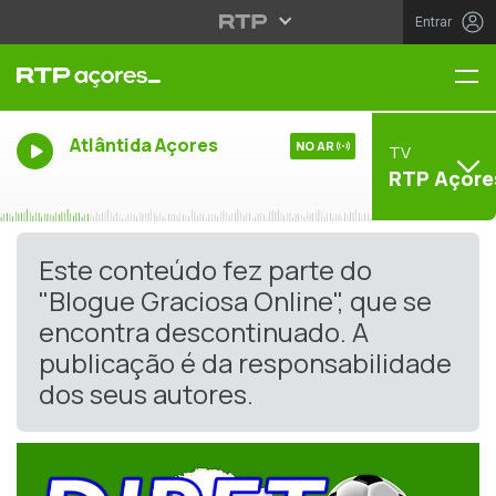
Entrar
Me
Atlântida Açores
NO AR
TV
RTP Açore
Este conteúdo fez parte do
"Blogue Graciosa Online", que se
encontra descontinuado. A
publicação é da responsabilidade
dos seus autores.