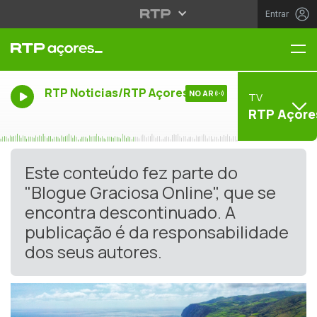
Entrar
Me
RTP Noticias/RTP Açores
NO AR
TV
RTP Açore
Este conteúdo fez parte do
"Blogue Graciosa Online", que se
encontra descontinuado. A
publicação é da responsabilidade
dos seus autores.