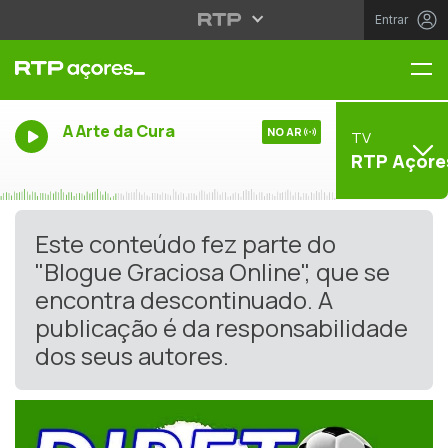
Entrar
Me
A Arte da Cura
NO AR
TV
RTP Açore
Este conteúdo fez parte do
"Blogue Graciosa Online", que se
encontra descontinuado. A
publicação é da responsabilidade
dos seus autores.