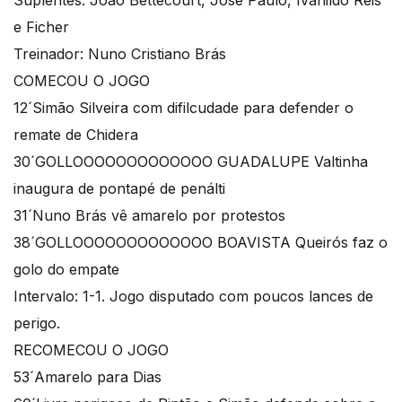
Suplentes: João Bettecourt, José Paulo, Ivanildo Reis
e Ficher
Treinador: Nuno Cristiano Brás
COMECOU O JOGO
12´Simão Silveira com difilcudade para defender o
remate de Chidera
30´GOLLOOOOOOOOOOOOO GUADALUPE Valtinha
inaugura de pontapé de penálti
31´Nuno Brás vê amarelo por protestos
38´GOLLOOOOOOOOOOOOO BOAVISTA Queirós faz o
golo do empate
Intervalo: 1-1. Jogo disputado com poucos lances de
perigo.
RECOMECOU O JOGO
53´Amarelo para Dias