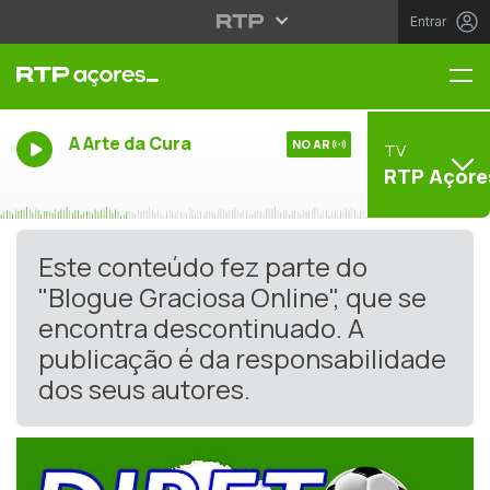
Entrar
Me
A Arte da Cura
NO AR
TV
RTP Açore
Este conteúdo fez parte do
"Blogue Graciosa Online", que se
encontra descontinuado. A
publicação é da responsabilidade
dos seus autores.