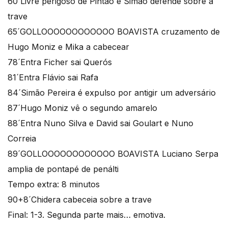
60´Livre perigoso de Pintão e Simão defende sobre a
trave
65´GOLLOOOOOOOOOOOO BOAVISTA cruzamento de
Hugo Moniz e Mika a cabecear
78´Entra Ficher sai Querós
81´Entra Flávio sai Rafa
84´Simão Pereira é expulso por antigir um adversário
87´Hugo Moniz vê o segundo amarelo
88´Entra Nuno Silva e David sai Goulart e Nuno
Correia
89´GOLLOOOOOOOOOOOO BOAVISTA Luciano Serpa
amplia de pontapé de penálti
Tempo extra: 8 minutos
90+8´Chidera cabeceia sobre a trave
Final: 1-3. Segunda parte mais… emotiva.