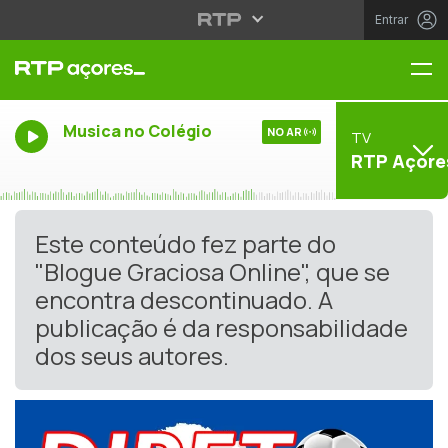
Entrar
Me
Musica no Colégio
NO AR
TV
RTP Açore
Este conteúdo fez parte do
"Blogue Graciosa Online", que se
encontra descontinuado. A
publicação é da responsabilidade
dos seus autores.