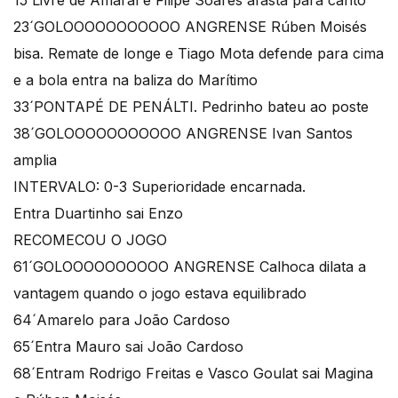
15´Livre de Amaral e Filipe Soares afasta para canto
23´GOLOOOOOOOOOOO ANGRENSE Rúben Moisés
bisa. Remate de longe e Tiago Mota defende para cima
e a bola entra na baliza do Marítimo
33´PONTAPÉ DE PENÁLTI. Pedrinho bateu ao poste
38´GOLOOOOOOOOOOO ANGRENSE Ivan Santos
amplia
INTERVALO: 0-3 Superioridade encarnada.
Entra Duartinho sai Enzo
RECOMECOU O JOGO
61´GOLOOOOOOOOOO ANGRENSE Calhoca dilata a
vantagem quando o jogo estava equilibrado
64´Amarelo para João Cardoso
65´Entra Mauro sai João Cardoso
68´Entram Rodrigo Freitas e Vasco Goulat sai Magina