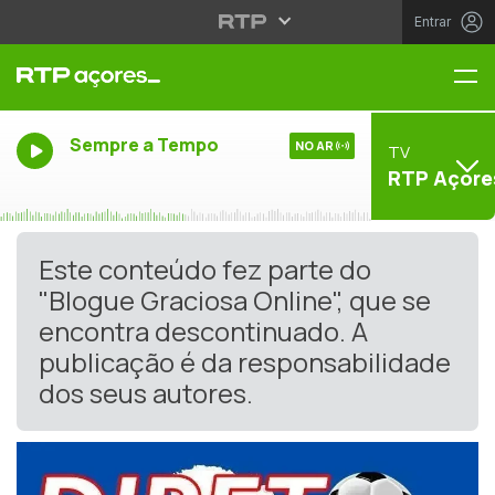
Entrar
Me
Sempre a Tempo
NO AR
TV
RTP Açore
Este conteúdo fez parte do
"Blogue Graciosa Online", que se
encontra descontinuado. A
publicação é da responsabilidade
dos seus autores.