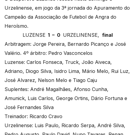
Urzelinense, em jogo da 3ª jornada do Apuramento do
Campeão da Associação de Futebol de Angra do
Heroísmo.
LUZENSE
1 – 0
URZELINENSE,
final
Arbitragem: Jorge Pereira, Bernardo Picanço e José
Valério. 4º árbitro: Pedro Vasconcelos
Luzense: Carlos Fonseca, Truck, João Aiveca,
Adriano, Diogo Silva, Isidro Lima, Mário Melo, Rui Luz,
José Alvarez, Nelson Melo e Tiago Caju
Suplentes: André Magalhães, Afonso Cunha,
Amunick, Luis Carlos, George Ortins, Dário Fortuna e
José Fernandes Silva
Treinador: Ricardo Cravo
Urzelinense: Luis Paulo, Ricardo Serpa, André Silva,
Pedro Augusto, Paulo David, Nuno Tavares, Renan