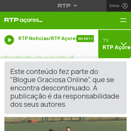
Entrar
Me
RTP Noticias/RTP Açores
NO AR
TV
RTP Açore
Este conteúdo fez parte do
"Blogue Graciosa Online", que se
encontra descontinuado. A
publicação é da responsabilidade
dos seus autores.