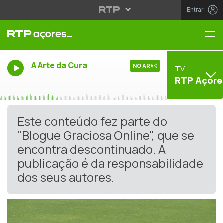
Entrar
Me
A Arte da Cura
NO AR
TV
RTP Açore
Este conteúdo fez parte do
"Blogue Graciosa Online", que se
encontra descontinuado. A
publicação é da responsabilidade
dos seus autores.