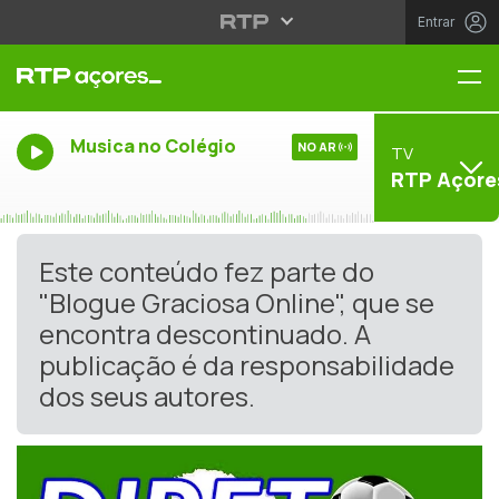
Entrar
Me
Musica no Colégio
NO AR
TV
RTP Açore
Este conteúdo fez parte do
"Blogue Graciosa Online", que se
encontra descontinuado. A
publicação é da responsabilidade
dos seus autores.