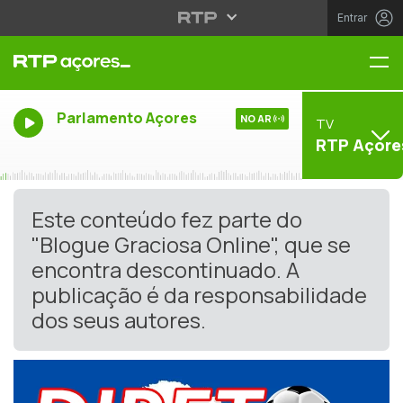
Entrar
Me
Parlamento Açores
NO AR
TV
RTP Açore
Este conteúdo fez parte do
"Blogue Graciosa Online", que se
encontra descontinuado. A
publicação é da responsabilidade
dos seus autores.