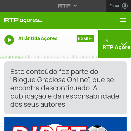
Entrar
Me
Atlântida Açores
NO AR
TV
RTP Açore
Este conteúdo fez parte do
"Blogue Graciosa Online", que se
encontra descontinuado. A
publicação é da responsabilidade
dos seus autores.