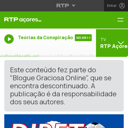
Entrar
Me
Teorias da Conspiração
NO AR
TV
RTP Açore
Este conteúdo fez parte do
"Blogue Graciosa Online", que se
encontra descontinuado. A
publicação é da responsabilidade
dos seus autores.