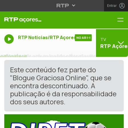
Entrar
Me
RTP Noticias/RTP Açores
NO AR
TV
RTP Açore
Este conteúdo fez parte do
"Blogue Graciosa Online", que se
encontra descontinuado. A
publicação é da responsabilidade
dos seus autores.