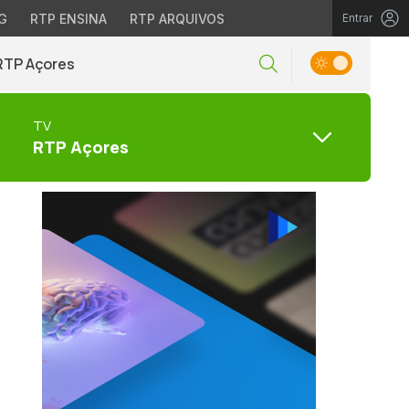
G
RTP ENSINA
RTP ARQUIVOS
Entrar
RTP Açores
TV
RTP Açores