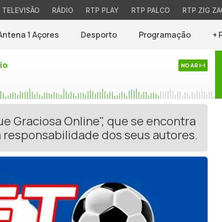
TELEVISÃO
RÁDIO
RTP PLAY
RTP PALCO
RTP ZIG ZA
Antena 1 Açores
Desporto
Programação
+ 
io
NO AR
ue Graciosa Online", que se encontra
 responsabilidade dos seus autores.