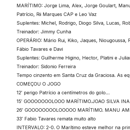
MARÍTIMO: Jorge Lima, Alex, Jorge Goulart, Manu,
Patrício, Rii Marques CAP e Leo Vaz
Suplentes: Michel, Rodrigo, Diogo Silva, Lucas, Ro
Treinador: Jimmy Cunha
OPERÁRIO: Mário Rui, Kiko, Jaques, Niougoussa, R
Fábio Tavares e Davi
Suplentes: Guilherme Higino, Hector, Platini e Julia
Treinador: Sidonio Ferreira
Tempo cinzento em Santa Cruz da Graciosa. As eq
COMEÇOU O JOGO
12′ perigo Patrício a centímetros do golo…
15′ GOOOOOOOLOOO MARÍTIMO.JOAO SILVA IN
26′ GOOOOOOOOLOOOOO MARÍTIMO. MANU AM
33′ Fabio Tavares remata muito alto
INTERVALO: 2-0. O Marítimo esteve melhor na prim