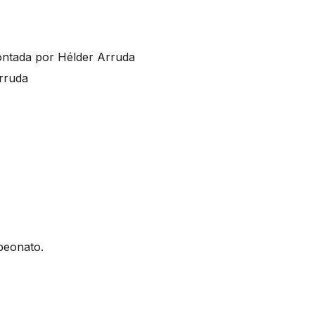
ontada por Hélder Arruda
rruda
peonato.