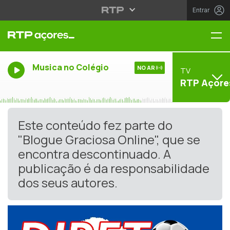
Entrar
Me
Musica no Colégio
NO AR
TV
RTP Açore
Este conteúdo fez parte do
"Blogue Graciosa Online", que se
encontra descontinuado. A
publicação é da responsabilidade
dos seus autores.