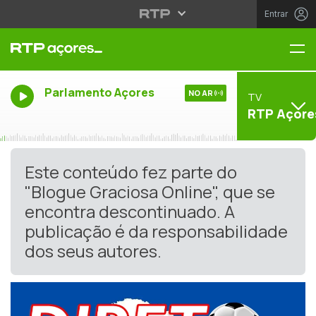
Entrar
Me
Parlamento Açores
NO AR
TV
RTP Açore
Este conteúdo fez parte do
"Blogue Graciosa Online", que se
encontra descontinuado. A
publicação é da responsabilidade
dos seus autores.