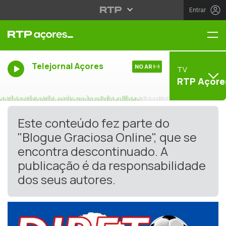
Entrar
Me
Telejornal Açores
NO AR
TV
RTP Açore
Este conteúdo fez parte do
"Blogue Graciosa Online", que se
encontra descontinuado. A
publicação é da responsabilidade
dos seus autores.