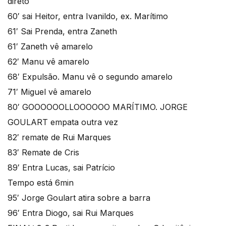
direto
60′ sai Heitor, entra Ivanildo, ex. Marítimo
61′ Sai Prenda, entra Zaneth
61′ Zaneth vê amarelo
62′ Manu vê amarelo
68′ Expulsão. Manu vê o segundo amarelo
71′ Miguel vê amarelo
80′ GOOOOOOLLOOOOOO MARÍTIMO. JORGE
GOULART empata outra vez
82′ remate de Rui Marques
83′ Remate de Cris
89′ Entra Lucas, sai Patrício
Tempo está 6min
95′ Jorge Goulart atira sobre a barra
96′ Entra Diogo, sai Rui Marques