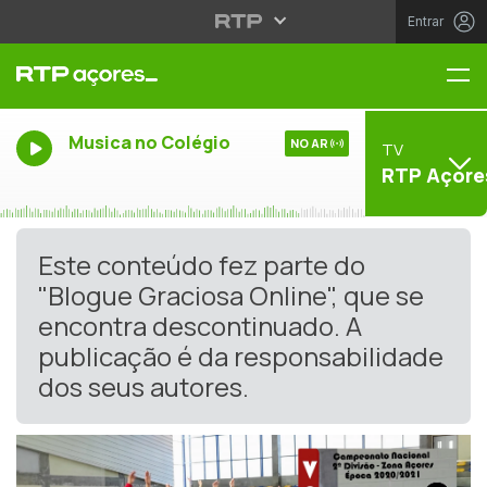
Entrar
Me
Musica no Colégio
NO AR
TV
RTP Açore
Este conteúdo fez parte do
"Blogue Graciosa Online", que se
encontra descontinuado. A
publicação é da responsabilidade
dos seus autores.