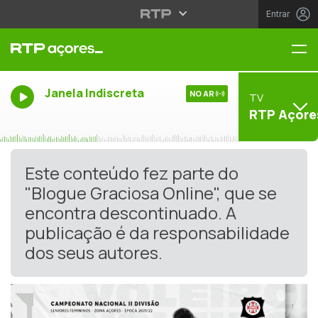
Entrar
Me
Janela Indiscreta
NO AR
TV
RTP Açore
Este conteúdo fez parte do
"Blogue Graciosa Online", que se
encontra descontinuado. A
publicação é da responsabilidade
dos seus autores.