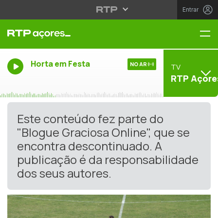
Entrar
Me
Horta em Festa
NO AR
TV
RTP Açore
Este conteúdo fez parte do
"Blogue Graciosa Online", que se
encontra descontinuado. A
publicação é da responsabilidade
dos seus autores.