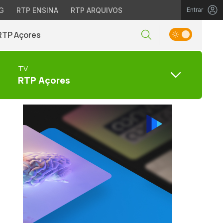
G
RTP ENSINA
RTP ARQUIVOS
Entrar
RTP Açores
TV
RTP Açores