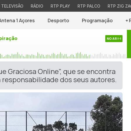
TELEVISÃO
RÁDIO
RTP PLAY
RTP PALCO
RTP ZIG ZA
Antena 1 Açores
Desporto
Programação
+ 
piração
NO AR
ue Graciosa Online", que se encontra
 responsabilidade dos seus autores.