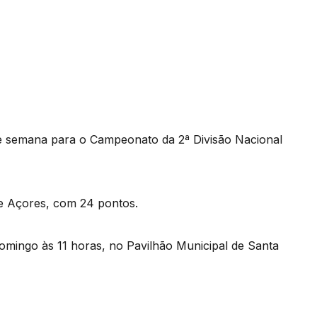
de semana para o Campeonato da 2ª Divisão Nacional
e Açores, com 24 pontos.
omingo às 11 horas, no Pavilhão Municipal de Santa