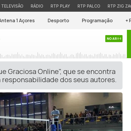
TELEVISÃO
RÁDIO
RTP PLAY
RTP PALCO
RTP ZIG ZA
Antena 1 Açores
Desporto
Programação
+ 
s
NO AR
ue Graciosa Online", que se encontra
 responsabilidade dos seus autores.