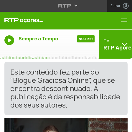
Entrar
Me
Sempre a Tempo
NO AR
TV
RTP Açore
Este conteúdo fez parte do
"Blogue Graciosa Online", que se
encontra descontinuado. A
publicação é da responsabilidade
dos seus autores.