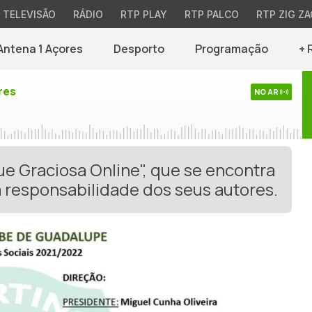
TELEVISÃO
RÁDIO
RTP PLAY
RTP PALCO
RTP ZIG ZA
Antena 1 Açores
Desporto
Programação
+ 
res
NO AR
ue Graciosa Online", que se encontra
 responsabilidade dos seus autores.