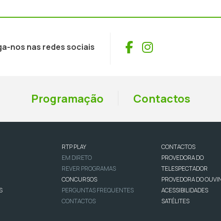
Facebook
Instagram
ga-nos nas redes sociais
Programação
Contactos
RTP PLAY
CONTACTOS
EM DIRETO
PROVEDORA DO
REVER PROGRAMAS
TELESPECTADOR
CONCURSOS
PROVEDORA DO OUVI
S
PERGUNTAS FREQUENTES
ACESSIBILIDADES
CONTACTOS
SATÉLITES