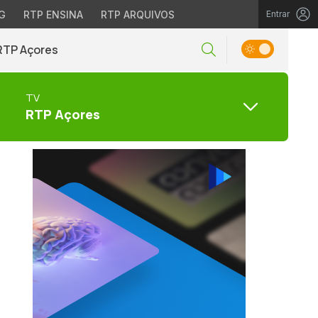
G
RTP ENSINA
RTP ARQUIVOS
Entrar
RTP Açores
TV
RTP Açores