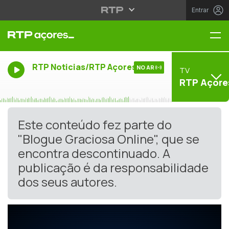
Entrar
Me
RTP Noticias/RTP Açores
NO AR
TV
RTP Açore
Este conteúdo fez parte do
"Blogue Graciosa Online", que se
encontra descontinuado. A
publicação é da responsabilidade
dos seus autores.