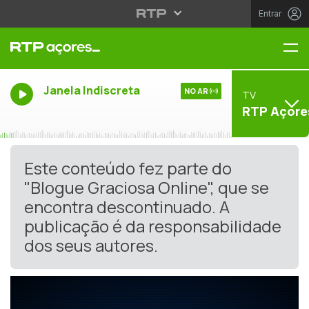
Entrar
Me
Janela Indiscreta
NO AR
TV
RTP Açore
Este conteúdo fez parte do
"Blogue Graciosa Online", que se
encontra descontinuado. A
publicação é da responsabilidade
dos seus autores.