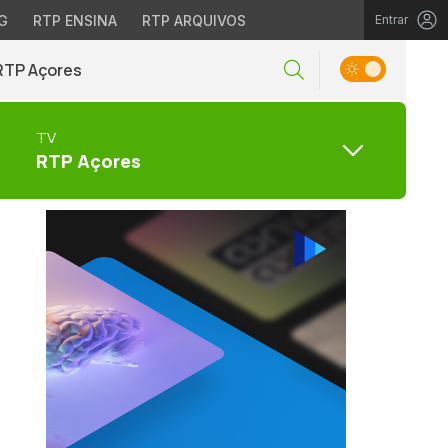
G
RTP ENSINA
RTP ARQUIVOS
Entrar
RTP Açores
TV
RTP Açores