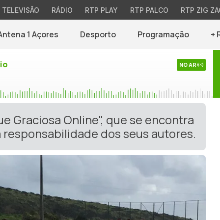
TELEVISÃO
RÁDIO
RTP PLAY
RTP PALCO
RTP ZIG ZA
Antena 1 Açores
Desporto
Programação
+ 
io
NO AR
ue Graciosa Online", que se encontra
 responsabilidade dos seus autores.