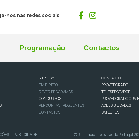
Facebook
Instagram
ga-nos nas redes sociais
Programação
Contactos
RTP PLAY
CONTACTOS
EM DIRETO
PROVEDORA DO
REVER PROGRAMAS
TELESPECTADOR
CONCURSOS
PROVEDORA DO OUVI
S
PERGUNTAS FREQUENTES
ACESSIBILIDADES
CONTACTOS
SATÉLITES
IÇÕES
PUBLICIDADE
© RTP, Rádio e Televisão de Portugal 2
|