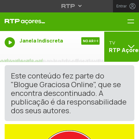
Entrar
Me
Janela Indiscreta
NO AR
TV
RTP Açore
Este conteúdo fez parte do
"Blogue Graciosa Online", que se
encontra descontinuado. A
publicação é da responsabilidade
dos seus autores.