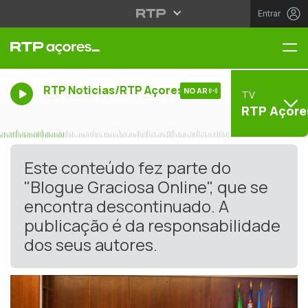
Entrar
Me
RTP Noticias/RTP Açores
NO AR
TV
RTP Açore
Este conteúdo fez parte do
"Blogue Graciosa Online", que se
encontra descontinuado. A
publicação é da responsabilidade
dos seus autores.