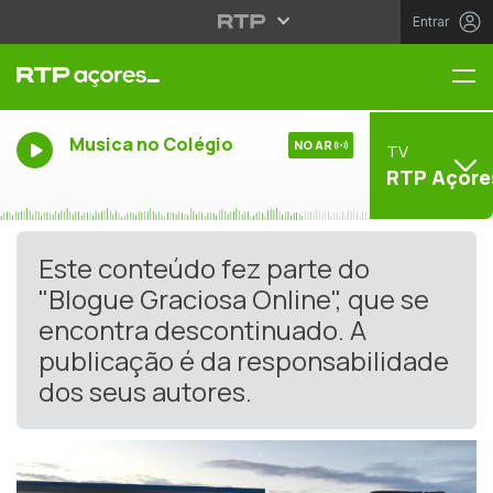
Entrar
Me
Musica no Colégio
NO AR
TV
RTP Açore
Este conteúdo fez parte do
"Blogue Graciosa Online", que se
encontra descontinuado. A
publicação é da responsabilidade
dos seus autores.