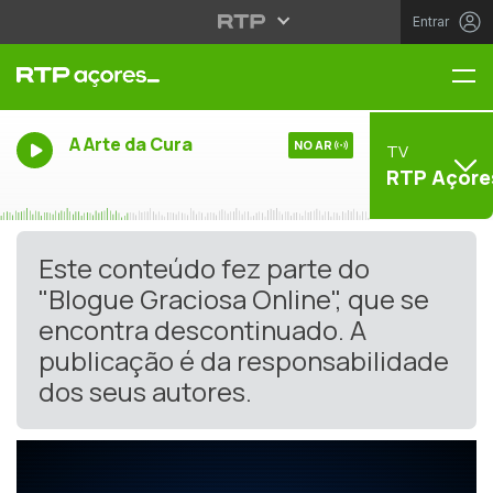
Entrar
Me
A Arte da Cura
NO AR
TV
RTP Açore
Este conteúdo fez parte do
"Blogue Graciosa Online", que se
encontra descontinuado. A
publicação é da responsabilidade
dos seus autores.