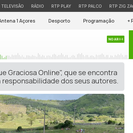
TELEVISÃO
RÁDIO
RTP PLAY
RTP PALCO
RTP ZIG ZA
Antena 1 Açores
Desporto
Programação
+ 
NO AR
ue Graciosa Online", que se encontra
 responsabilidade dos seus autores.