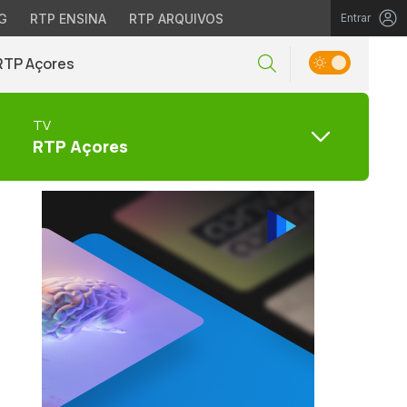
G
RTP ENSINA
RTP ARQUIVOS
Entrar
RTP Açores
TV
RTP Açores