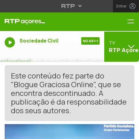
Entrar
Me
Sociedade Civil
NO AR
TV
RTP Açore
Este conteúdo fez parte do
"Blogue Graciosa Online", que se
encontra descontinuado. A
publicação é da responsabilidade
dos seus autores.