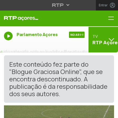
Entrar
Me
Parlamento Açores
NO AR
TV
RTP Açore
Este conteúdo fez parte do
"Blogue Graciosa Online", que se
encontra descontinuado. A
publicação é da responsabilidade
dos seus autores.