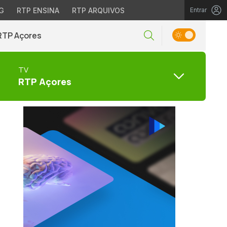
G
RTP ENSINA
RTP ARQUIVOS
Entrar
RTP Açores
TV
RTP Açores