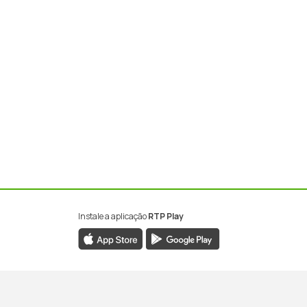
Instale a aplicação
RTP Play