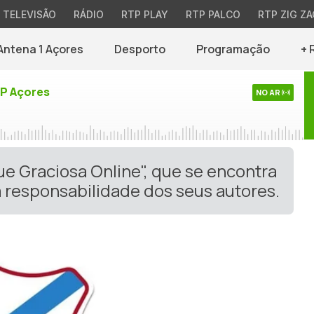
TELEVISÃO
RÁDIO
RTP PLAY
RTP PALCO
RTP ZIG ZA
Antena 1 Açores
Desporto
Programação
+ 
TP Açores
NO AR
ue Graciosa Online", que se encontra
 responsabilidade dos seus autores.