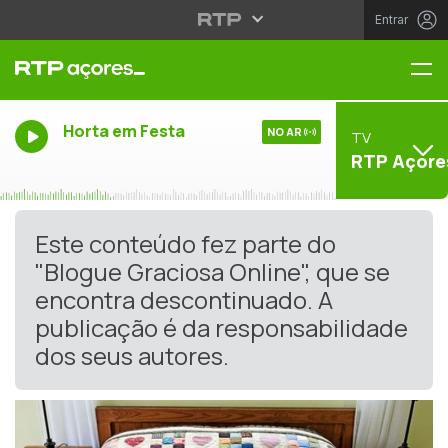
Entrar
Me
Horta em Festa
NO AR
TV
RTP Açore
Este conteúdo fez parte do
"Blogue Graciosa Online", que se
encontra descontinuado. A
publicação é da responsabilidade
dos seus autores.