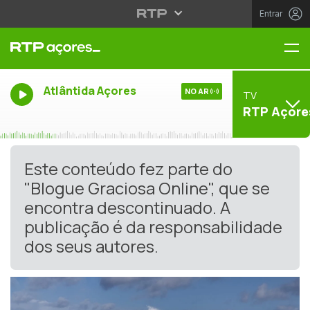
Entrar
Me
Atlântida Açores
NO AR
TV
RTP Açore
Este conteúdo fez parte do
"Blogue Graciosa Online", que se
encontra descontinuado. A
publicação é da responsabilidade
dos seus autores.