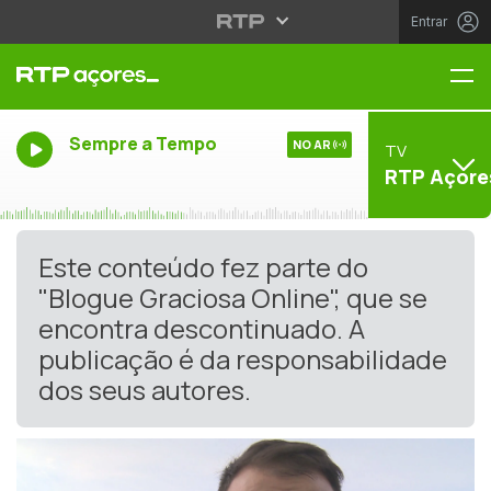
Entrar
Me
Sempre a Tempo
NO AR
TV
RTP Açore
Este conteúdo fez parte do
"Blogue Graciosa Online", que se
encontra descontinuado. A
publicação é da responsabilidade
dos seus autores.