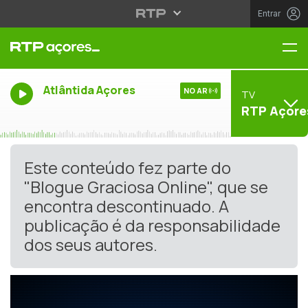
Entrar
Me
Atlântida Açores
NO AR
TV
RTP Açore
Este conteúdo fez parte do
"Blogue Graciosa Online", que se
encontra descontinuado. A
publicação é da responsabilidade
dos seus autores.